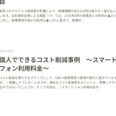
目
新型コロナウイルス感染症の影響により、医療機関の収入は4月以降大きく落ち込ん
います。日本病院会等による調査（※）では、2020年4月の医業収入が前年比▲10.
に対し、医業費用の減少は前年比▲1.3％に留まり、医業利…
2020.4.27
個人でできるコスト削減事例 ～スマー
フォン利用料金～
コスト削減を実行するステップとして、分析⇒施策策定⇒施策の実行と進めていき
す。 一見難しそうにきこえますが、身近なコスト削減例をみていくと、想像しやす
るのではないでしょうか。そこで今回は、「スマートフォン利用料金の…