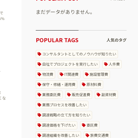
まだデータがありません。
で
5％
POPULAR TAGS
人気のタグ
コンサルタントとしてのノウハウが知りたい
自社でプロジェクトを実行したい
人件費
ト
物流費
IT関連費
施設管理費
保守・修繕・運用費
原材料費
ま
業務委託費
販売促進費
副資材費
くな
業務プロセスを改善したい
調達戦略の立て方を知りたい
調達価格を下げたい
委託費
調達組織を改善したい
旅費交通費