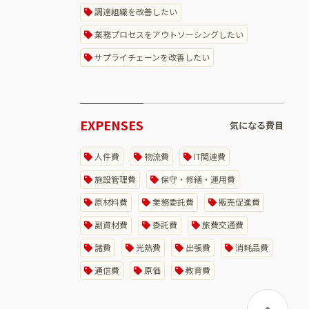
調達組織を改善したい
業務プロセスをアウトソーシングしたい
サプライチェーンを改善したい
EXPENSES
気になる費目
人件費
物流費
IT関連費
施設管理費
保守・修繕・運用費
原材料費
業務委託費
販売促進費
副資材費
委託費
旅費交通費
諸費
光熱費
出張費
消耗品費
通信費
原価
教育費