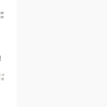
判断
の際
続
とは
と低