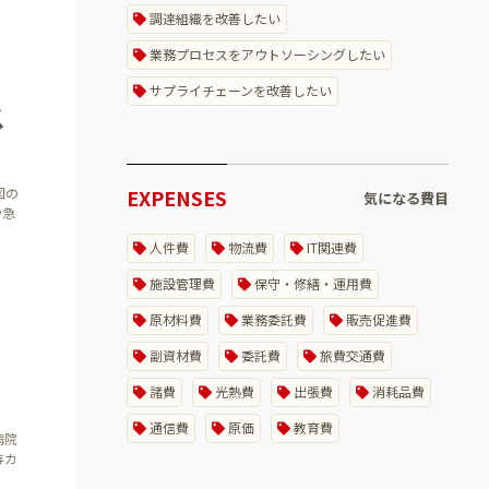
調達組織を改善したい
業務プロセスをアウトソーシングしたい
サプライチェーンを改善したい
ス
図の
EXPENSES
気になる費目
や急
人件費
物流費
IT関連費
施設管理費
保守・修繕・運用費
原材料費
業務委託費
販売促進費
副資材費
委託費
旅費交通費
諸費
光熱費
出張費
消耗品費
通信費
原価
教育費
病院
与カ