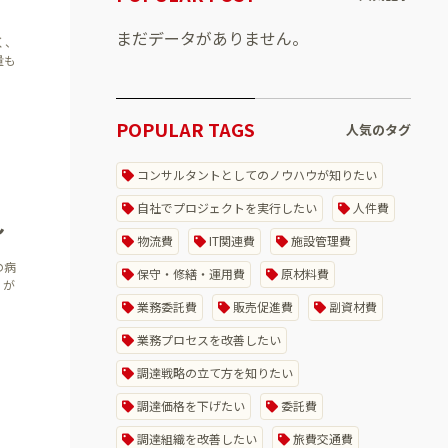
まだデータがありません。
く、
量も
POPULAR TAGS
人気のタグ
コンサルタントとしてのノウハウが知りたい
自社でプロジェクトを実行したい
人件費
～
物流費
IT関連費
施設管理費
の病
保守・修繕・運用費
原材料費
」が
業務委託費
販売促進費
副資材費
業務プロセスを改善したい
調達戦略の立て方を知りたい
調達価格を下げたい
委託費
調達組織を改善したい
旅費交通費