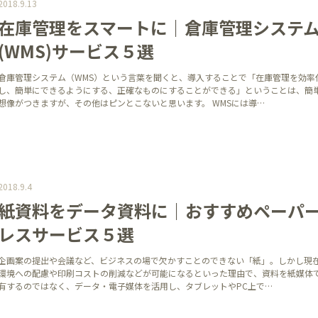
2018.9.13
在庫管理をスマートに｜倉庫管理システ
(WMS)サービス５選
倉庫管理システム（WMS）という言葉を聞くと、導入することで「在庫管理を効率
し、簡単にできるようにする、正確なものにすることができる」ということは、簡
想像がつきますが、その他はピンとこないと思います。 WMSには導…
2018.9.4
紙資料をデータ資料に｜おすすめペーパ
レスサービス５選
企画案の提出や会議など、ビジネスの場で欠かすことのできない「紙」。しかし現
環境への配慮や印刷コストの削減などが可能になるといった理由で、資料を紙媒体
有するのではなく、データ・電子媒体を活用し、タブレットやPC上で…