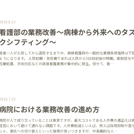
2018.8.13
看護部の業務改善～病棟から外来へのタ
クシフティング～
患者一人が入院してから退院するまでの、病棟看護師の一般的な業務負荷推移は下
ようになります。 入院初期：急性期であれば入院から5日目前後の時期。薬剤投与
性期処置、手術対応などの直接看護業務が集中的に発生。併せて、看…
2018.7.23
病院における業務改善の進め方
病院が人で成り立っていることは事実ですが、最大コストである人件費の適正化は
経営において避けて通れない課題です。人件費削減といえば、例えば採用抑制や賞
ット、委託への切り替えといった施策が思いつきますが、中長期的な人…