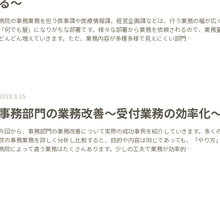
る～
病院の事務業務を担う医事課や医療情報課、経営企画課などは、行う業務の幅が広
「何でも屋」になりがちな部署です。様々な部署から業務を依頼されるので、業務
どんどん増えていきます。ただ、業務内容が多種多様で見えにくい部門…
2018.9.25
事務部門の業務改善～受付業務の効率化
今回から、事務部門の業務改善について実際の成功事例を紹介していきます。多く
院の事務業務を詳しく分析し比較すると、目的や内容は同じであっても、「やり方
病院によって違う業務はたくさんあります。少しの工夫で業務が効率的…