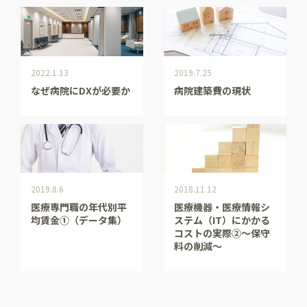
2022.1.13
2019.7.25
なぜ病院にDXが必要か
病院建築費の現状
2019.8.6
2018.11.12
医療専門職の年代別平
医療機器・医療情報シ
均賃金①（データ集）
ステム（IT）にかかる
コストの実際②～保守
料の削減～