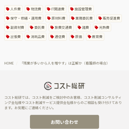
人件費
物流費
IT関連費
施設管理費
保守・修繕・運用費
原材料費
業務委託費
販売促進費
副資材費
委託費
旅費交通費
諸費
光熱費
出張費
消耗品費
通信費
原価
教育費
HOME
「残業が多いから人を増やす」は正解か（看護師の場合）
コスト総研では、コスト削減をご検討中のお客様、コスト削減コンサルティ
ング会社様やコスト削減サービス提供会社様からのご相談も受け付けており
ます。お気軽にご連絡ください。
お問い合わせ