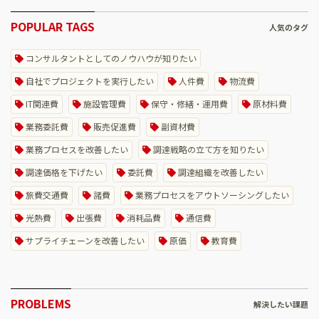
POPULAR TAGS
人気のタグ
コンサルタントとしてのノウハウが知りたい
自社でプロジェクトを実行したい
人件費
物流費
IT関連費
施設管理費
保守・修繕・運用費
原材料費
業務委託費
販売促進費
副資材費
業務プロセスを改善したい
調達戦略の立て方を知りたい
調達価格を下げたい
委託費
調達組織を改善したい
旅費交通費
諸費
業務プロセスをアウトソーシングしたい
光熱費
出張費
消耗品費
通信費
サプライチェーンを改善したい
原価
教育費
PROBLEMS
解決したい課題