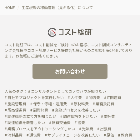
HOME
生産現場の稼動管理（見える化）について
コスト総研では、コスト削減をご検討中のお客様、コスト削減コンサルティ
ング会社様やコスト削減サービス提供会社様からのご相談も受け付けており
ます。お気軽にご連絡ください。
お問い合わせ
人気のタグ：
コンサルタントとしてのノウハウが知りたい
自社でプロジェクトを実行したい
人件費
物流費
IT関連費
施設管理費
保守・修繕・運用費
原材料費
業務委託費
販売促進費
副資材費
業務プロセスを改善したい
調達戦略の立て方を知りたい
調達価格を下げたい
委託費
調達組織を改善したい
旅費交通費
諸費
業務プロセスをアウトソーシングしたい
光熱費
出張費
消耗品費
通信費
サプライチェーンを改善したい
原価
教育費