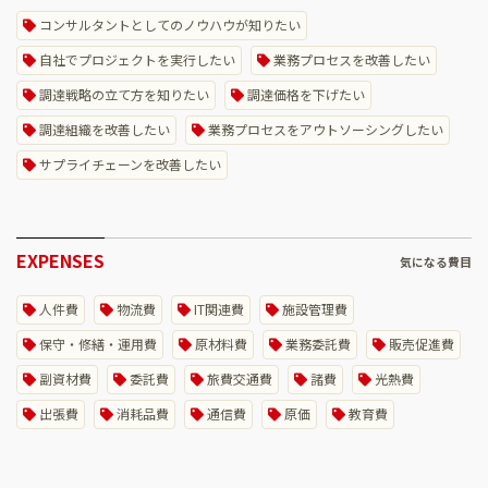
コンサルタントとしてのノウハウが知りたい
自社でプロジェクトを実行したい
業務プロセスを改善したい
調達戦略の立て方を知りたい
調達価格を下げたい
調達組織を改善したい
業務プロセスをアウトソーシングしたい
サプライチェーンを改善したい
EXPENSES
気になる費目
人件費
物流費
IT関連費
施設管理費
保守・修繕・運用費
原材料費
業務委託費
販売促進費
副資材費
委託費
旅費交通費
諸費
光熱費
出張費
消耗品費
通信費
原価
教育費