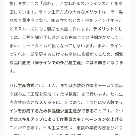
施します。この「流れ」、と言われるのがラインのことを意
図しています。ライン生産方式の大きな
メリット
は、単一製
品の大量生産となり、組み立てなどの工程をライン化するこ
とでスムーズに同じ製品を大量に作れます。
デメリット
とし
ては、工程を細分化し過ぎると完成までの時間がかかってし
まい、リードタイムが長くなってしまいます。また、ライン
の流れを一部変更するだけでも全体に影響がでるため、
頻繁
な品目変更（同ラインでの多品種生産）には不向き
となりま
す。
セル生産方式
とは、１人、または少数の作業者チームで製品
の組み立て工程を完成（または検査）まで行います。セル生
産方式の大きな
メリット
は、３つあり、１つ目は
少人数でラ
インを形成するため多品種少量生産ができる
ことです。２つ
目は
スキルアップによって作業員のモチベーションを上げる
ことができます。セル生産方式は、複数の業務内容をひとり